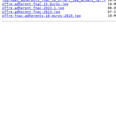
journees_adherents_fnac_10_offert_100_achats_la..>
offre-adherent-fnac-15-euros.jpg
offre-adherent-fnac-2023-1.jpg
offre-adherent-fnac-2023.jpg
offre-fnac-adherents-10-euros-2019.jpg