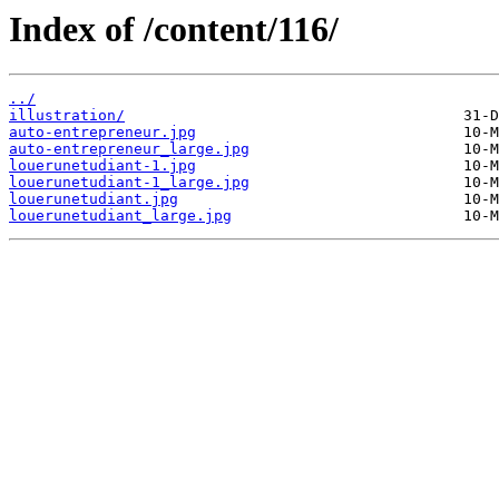
Index of /content/116/
../
illustration/
auto-entrepreneur.jpg
auto-entrepreneur_large.jpg
louerunetudiant-1.jpg
louerunetudiant-1_large.jpg
louerunetudiant.jpg
louerunetudiant_large.jpg