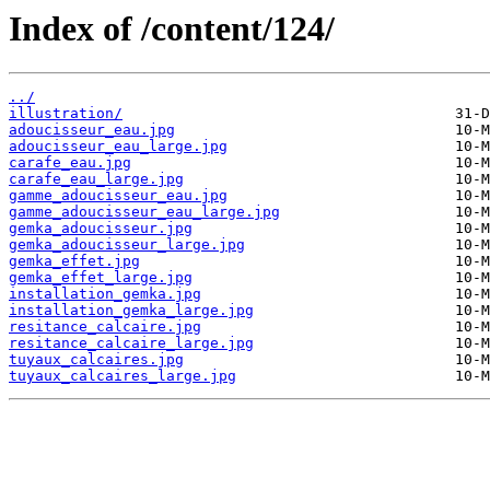
Index of /content/124/
../
illustration/
adoucisseur_eau.jpg
adoucisseur_eau_large.jpg
carafe_eau.jpg
carafe_eau_large.jpg
gamme_adoucisseur_eau.jpg
gamme_adoucisseur_eau_large.jpg
gemka_adoucisseur.jpg
gemka_adoucisseur_large.jpg
gemka_effet.jpg
gemka_effet_large.jpg
installation_gemka.jpg
installation_gemka_large.jpg
resitance_calcaire.jpg
resitance_calcaire_large.jpg
tuyaux_calcaires.jpg
tuyaux_calcaires_large.jpg