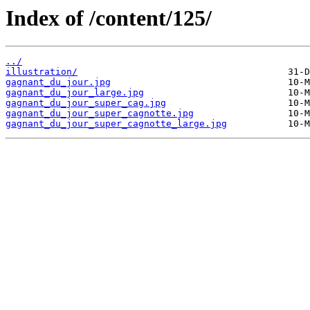
Index of /content/125/
../
illustration/
gagnant_du_jour.jpg
gagnant_du_jour_large.jpg
gagnant_du_jour_super_cag.jpg
gagnant_du_jour_super_cagnotte.jpg
gagnant_du_jour_super_cagnotte_large.jpg