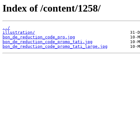
Index of /content/1258/
../
illustration/
bon_de_reduction_code_pro.jpg
bon_de_reduction_code_promo_tati.jpg
bon_de_reduction_code_promo_tati_large.jpg