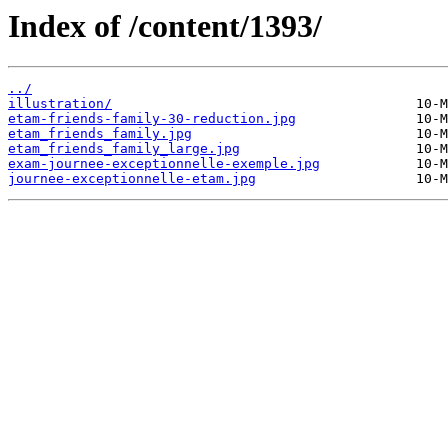
Index of /content/1393/
../
illustration/
etam-friends-family-30-reduction.jpg
etam_friends_family.jpg
etam_friends_family_large.jpg
exam-journee-exceptionnelle-exemple.jpg
journee-exceptionnelle-etam.jpg