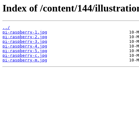
Index of /content/144/illustratio
../
pi-raspberry-1.jpg
pi-raspberry-2.jpg
pi-raspberry-3.jpg
pi-raspberry-4.jpg
pi-raspberry-5.jpg
pi-raspberry-c.jpg
pi-raspberry-m.jpg