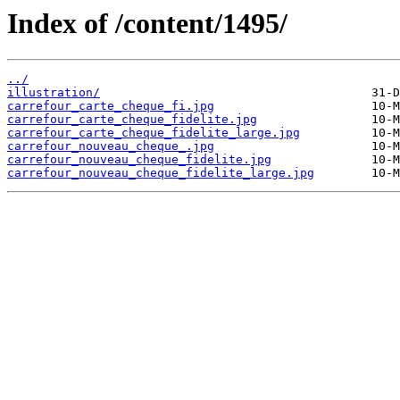
Index of /content/1495/
../
illustration/
carrefour_carte_cheque_fi.jpg
carrefour_carte_cheque_fidelite.jpg
carrefour_carte_cheque_fidelite_large.jpg
carrefour_nouveau_cheque_.jpg
carrefour_nouveau_cheque_fidelite.jpg
carrefour_nouveau_cheque_fidelite_large.jpg