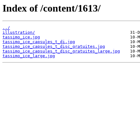
Index of /content/1613/
../
illustration/
tassimo_ice.jpg
tassimo_ice_capsules_t_di.jpg
tassimo_ice_capsules_t_disc_gratuites.jpg
tassimo_ice_capsules_t_disc_gratuites_large.jpg
tassimo_ice_large.jpg