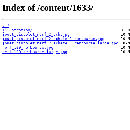
Index of /content/1633/
../
illustration/
jouet_pistolet_nerf_2_ach.jpg
jouet_pistolet_nerf_2_achete_1_rembourse.jpg
jouet_pistolet_nerf_2_achete_1_rembourse_large.jpg
nerf_100_rembourse.jpg
nerf_100_rembourse_large.jpg