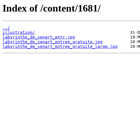
Index of /content/1681/
../
illustration/
labyrinthe_de_senart_entr.jpg
labyrinthe_de_senart_entree_gratuite.jpg
labyrinthe_de_senart_entree_gratuite_large.jpg