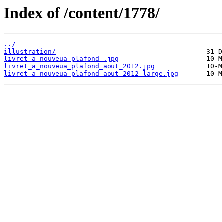
Index of /content/1778/
../
illustration/
livret_a_nouveua_plafond_.jpg
livret_a_nouveua_plafond_aout_2012.jpg
livret_a_nouveua_plafond_aout_2012_large.jpg