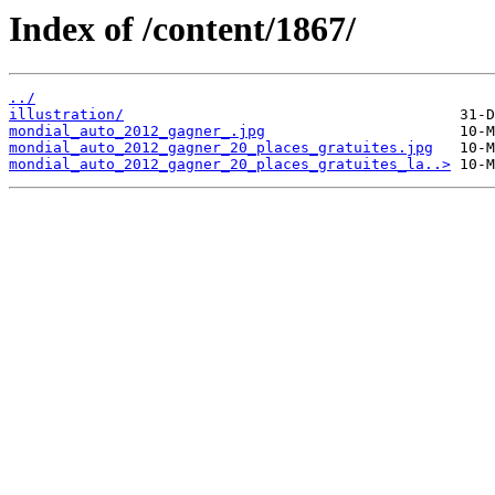
Index of /content/1867/
../
illustration/
mondial_auto_2012_gagner_.jpg
mondial_auto_2012_gagner_20_places_gratuites.jpg
mondial_auto_2012_gagner_20_places_gratuites_la..>