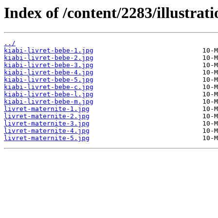
Index of /content/2283/illustrati
../
kiabi-livret-bebe-1.jpg
kiabi-livret-bebe-2.jpg
kiabi-livret-bebe-3.jpg
kiabi-livret-bebe-4.jpg
kiabi-livret-bebe-5.jpg
kiabi-livret-bebe-c.jpg
kiabi-livret-bebe-l.jpg
kiabi-livret-bebe-m.jpg
livret-maternite-1.jpg
livret-maternite-2.jpg
livret-maternite-3.jpg
livret-maternite-4.jpg
livret-maternite-5.jpg