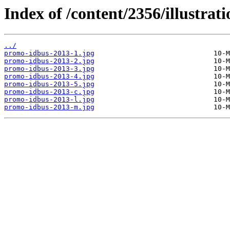
Index of /content/2356/illustrati
../
promo-idbus-2013-1.jpg
promo-idbus-2013-2.jpg
promo-idbus-2013-3.jpg
promo-idbus-2013-4.jpg
promo-idbus-2013-5.jpg
promo-idbus-2013-c.jpg
promo-idbus-2013-l.jpg
promo-idbus-2013-m.jpg