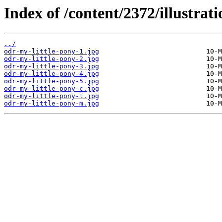
Index of /content/2372/illustrati
../
odr-my-little-pony-1.jpg
odr-my-little-pony-2.jpg
odr-my-little-pony-3.jpg
odr-my-little-pony-4.jpg
odr-my-little-pony-5.jpg
odr-my-little-pony-c.jpg
odr-my-little-pony-l.jpg
odr-my-little-pony-m.jpg