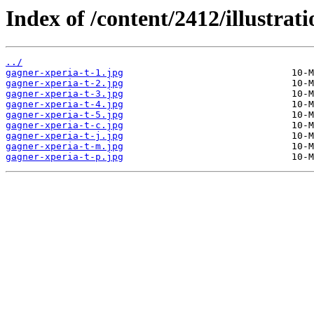
Index of /content/2412/illustrati
../
gagner-xperia-t-1.jpg
gagner-xperia-t-2.jpg
gagner-xperia-t-3.jpg
gagner-xperia-t-4.jpg
gagner-xperia-t-5.jpg
gagner-xperia-t-c.jpg
gagner-xperia-t-j.jpg
gagner-xperia-t-m.jpg
gagner-xperia-t-p.jpg