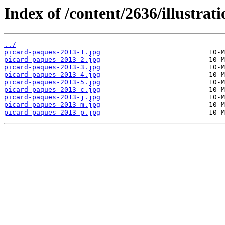
Index of /content/2636/illustrati
../
picard-paques-2013-1.jpg
picard-paques-2013-2.jpg
picard-paques-2013-3.jpg
picard-paques-2013-4.jpg
picard-paques-2013-5.jpg
picard-paques-2013-c.jpg
picard-paques-2013-j.jpg
picard-paques-2013-m.jpg
picard-paques-2013-p.jpg