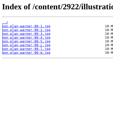
Index of /content/2922/illustrati
../
bon-plan-warner-90-1.jpg
bon-plan-warner-90-2.jpg
bon-plan-warner-90-3.jpg
bon-plan-warner-90-4.jpg
bon-plan-warner-90-5.jpg
bon-plan-warner-90-c.jpg
bon-plan-warner-90-l.jpg
bon-plan-warner-90-m.jpg