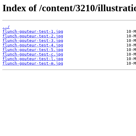
Index of /content/3210/illustrati
../
flunch-gouteur-test-1.jpg
flunch-gouteur-test-2.jpg
flunch-gouteur-test-3.jpg
flunch-gouteur-test-4.jpg
flunch-gouteur-test-5.jpg
flunch-gouteur-test-c.jpg
flunch-gouteur-test-l.jpg
flunch-gouteur-test-m.jpg