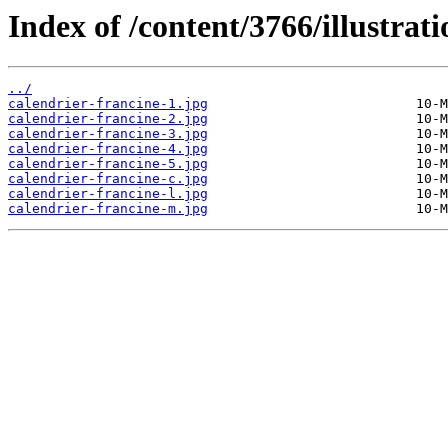
Index of /content/3766/illustrati
../
calendrier-francine-1.jpg
calendrier-francine-2.jpg
calendrier-francine-3.jpg
calendrier-francine-4.jpg
calendrier-francine-5.jpg
calendrier-francine-c.jpg
calendrier-francine-l.jpg
calendrier-francine-m.jpg