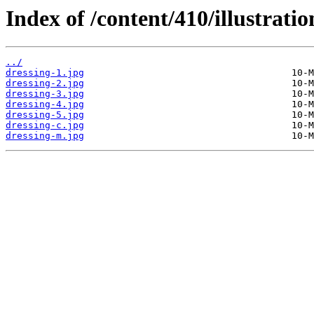
Index of /content/410/illustratio
../
dressing-1.jpg
dressing-2.jpg
dressing-3.jpg
dressing-4.jpg
dressing-5.jpg
dressing-c.jpg
dressing-m.jpg