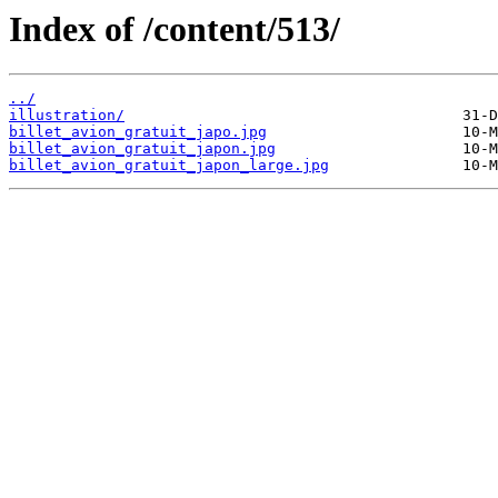
Index of /content/513/
../
illustration/
billet_avion_gratuit_japo.jpg
billet_avion_gratuit_japon.jpg
billet_avion_gratuit_japon_large.jpg