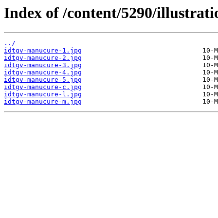
Index of /content/5290/illustrati
../
idtgv-manucure-1.jpg
idtgv-manucure-2.jpg
idtgv-manucure-3.jpg
idtgv-manucure-4.jpg
idtgv-manucure-5.jpg
idtgv-manucure-c.jpg
idtgv-manucure-l.jpg
idtgv-manucure-m.jpg