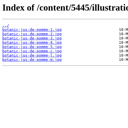
Index of /content/5445/illustrati
../
botanic-jus-de-pomme-1.jpg
botanic-jus-de-pomme-2.jpg
botanic-jus-de-pomme-3.jpg
botanic-jus-de-pomme-4.jpg
botanic-jus-de-pomme-5.jpg
botanic-jus-de-pomme-c.jpg
botanic-jus-de-pomme-l.jpg
botanic-jus-de-pomme-m.jpg