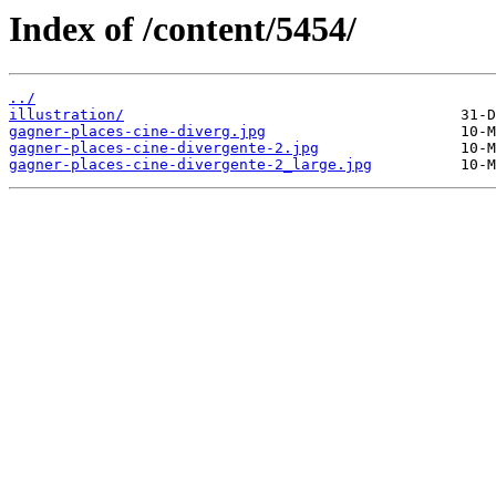
Index of /content/5454/
../
illustration/
gagner-places-cine-diverg.jpg
gagner-places-cine-divergente-2.jpg
gagner-places-cine-divergente-2_large.jpg