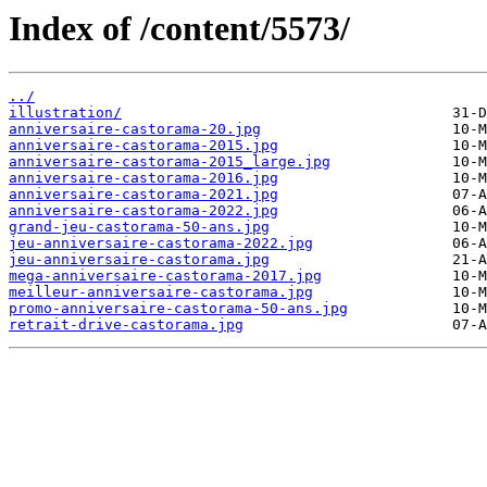
Index of /content/5573/
../
illustration/
anniversaire-castorama-20.jpg
anniversaire-castorama-2015.jpg
anniversaire-castorama-2015_large.jpg
anniversaire-castorama-2016.jpg
anniversaire-castorama-2021.jpg
anniversaire-castorama-2022.jpg
grand-jeu-castorama-50-ans.jpg
jeu-anniversaire-castorama-2022.jpg
jeu-anniversaire-castorama.jpg
mega-anniversaire-castorama-2017.jpg
meilleur-anniversaire-castorama.jpg
promo-anniversaire-castorama-50-ans.jpg
retrait-drive-castorama.jpg