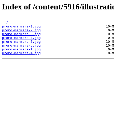
Index of /content/5916/illustrati
../
promo-marmara-1.jpg
promo-marmara-2.jpg
promo-marmara-3.jpg
promo-marmara-4.jpg
promo-marmara-5.jpg
promo-marmara-c.jpg
promo-marmara-l.jpg
promo-marmara-m.jpg