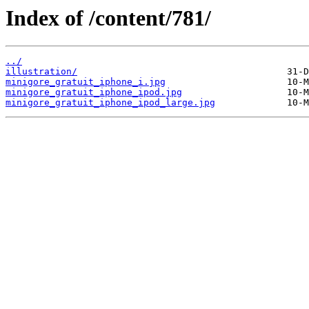
Index of /content/781/
../
illustration/
minigore_gratuit_iphone_i.jpg
minigore_gratuit_iphone_ipod.jpg
minigore_gratuit_iphone_ipod_large.jpg