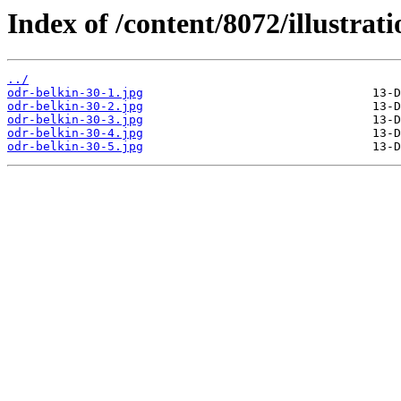
Index of /content/8072/illustrati
../
odr-belkin-30-1.jpg
odr-belkin-30-2.jpg
odr-belkin-30-3.jpg
odr-belkin-30-4.jpg
odr-belkin-30-5.jpg