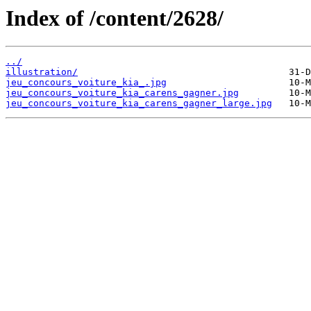
Index of /content/2628/
../
illustration/
jeu_concours_voiture_kia_.jpg
jeu_concours_voiture_kia_carens_gagner.jpg
jeu_concours_voiture_kia_carens_gagner_large.jpg